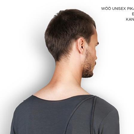
WÖÖ UNISEX PI
E
KAN